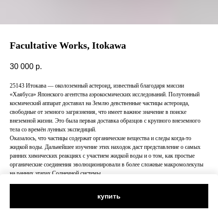
Facultative Works, Itokawa
30 000
р.
25143 Итокава — околоземный астероид, известный благодаря миссии
«Хаябуса» Японского агентства аэрокосмических исследований. Полутонный
космический аппарат доставил на Землю девственные частицы астероида,
свободные от земного загрязнения, что имеет важное значение в поиске
внеземной жизни. Это была первая доставка образцов с крупного внеземного
тела со времён лунных экспедиций.
Оказалось, что частицы содержат органические вещества и следы когда-то
жидкой воды. Дальнейшее изучение этих находок даст представление о самых
ранних химических реакциях с участием жидкой воды и о том, как простые
органические соединения эволюционировали в более сложные макромолекулы
на ранних этапах Солнечной системы.
купить